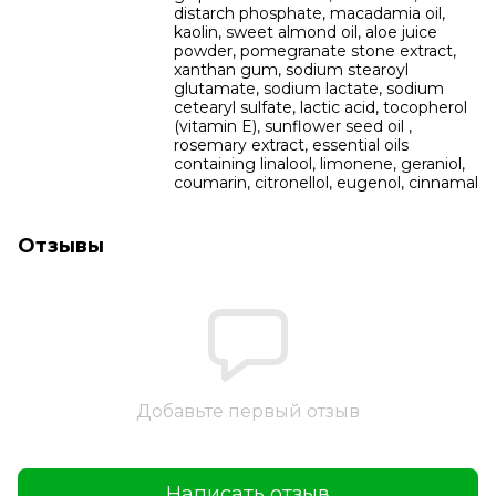
distarch phosphate, macadamia oil,
kaolin, sweet almond oil, aloe juice
powder, pomegranate stone extract,
xanthan gum, sodium stearoyl
glutamate, sodium lactate, sodium
cetearyl sulfate, lactic acid, tocopherol
(vitamin E), sunflower seed oil ,
rosemary extract, essential oils
containing linalool, limonene, geraniol,
coumarin, citronellol, eugenol, cinnamal
Отзывы
Добавьте первый отзыв
Написать отзыв