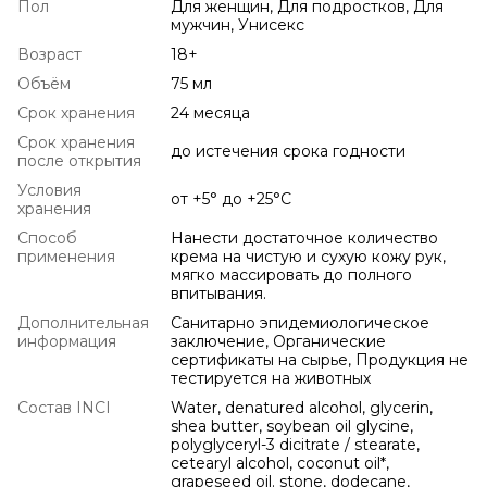
Пол
Для женщин, Для подростков, Для
мужчин, Унисекс
Возраст
18+
Объём
75 мл
Срок хранения
24 месяца
Срок хранения
до истечения срока годности
после открытия
Условия
от +5° до +25°С
хранения
Способ
Нанести достаточное количество
применения
крема на чистую и сухую кожу рук,
мягко массировать до полного
впитывания.
Дополнительная
Санитарно эпидемиологическое
информация
заключение, Органические
сертификаты на сырье, Продукция не
тестируется на животных
Состав INCI
Water, denatured alcohol, glycerin,
shea butter, soybean oil glycine,
polyglyceryl-3 dicitrate / stearate,
cetearyl alcohol, coconut oil*,
grapeseed oil. stone, dodecane,