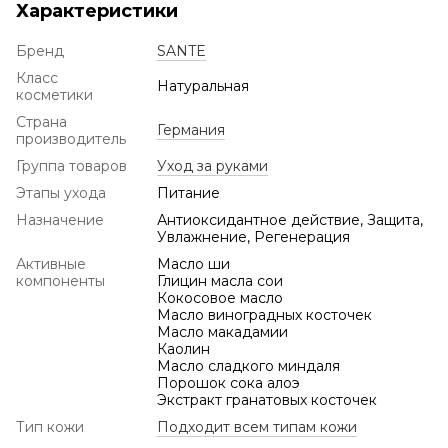
Характеристики
Бренд
SANTE
Класс
Натуральная
косметики
Страна
Германия
производитель
Группа товаров
Уход за руками
Этапы ухода
Питание
Назначение
Антиоксидантное действие, Защита,
Увлажнение, Регенерация
Активные
Масло ши
компоненты
Глицин масла сои
Кокосовое масло
Масло виноградных косточек
Масло макадамии
Каолин
Масло сладкого миндаля
Порошок сока алоэ
Экстракт гранатовых косточек
Тип кожи
Подходит всем типам кожи