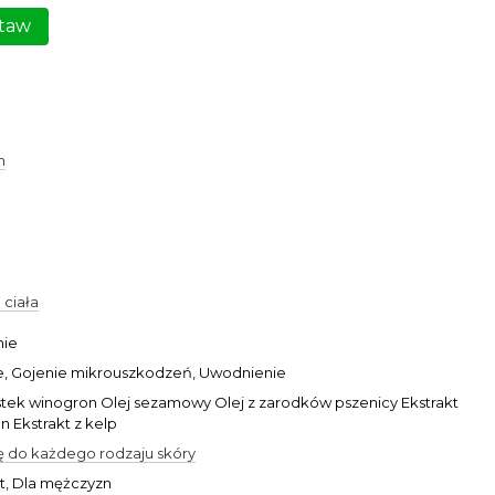
taw
€4
m
ciała
nie
e, Gojenie mikrouszkodzeń, Uwodnienie
stek winogron Olej sezamowy Olej z zarodków pszenicy Ekstrakt
n Ekstrakt z kelp
ę do każdego rodzaju skóry
t, Dla mężczyzn