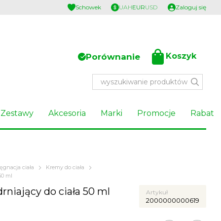
Schowek
UAH
EUR
USD
Zaloguj się
Koszyk
Porównanie
Zestawy
Akcesoria
Marki
Promocje
Rabat
lęgnacja ciała
Kremy do ciała
50 ml
rniający do ciała 50 ml
Artykuł
2000000000619