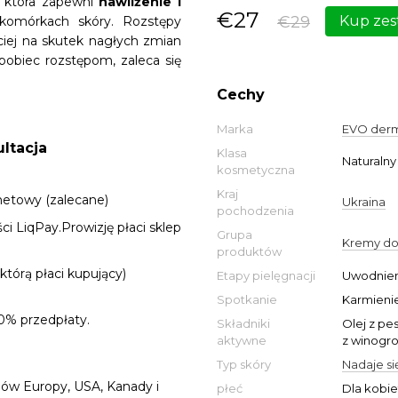
a, która zapewni
nawilżenie i
€27
€29
Kup zes
komórkach skóry. Rozstępy
ściej na skutek nagłych zmian
obiec rozstępom, zaleca się
Cechy
Marka
EVO der
ltacja
Klasa
Naturalny
kosmetyczna
Kraj
netowy (zalecane)
Ukraina
pochodzenia
i LiqPay.Prowizję płaci sklep
Grupa
Kremy do 
produktów
którą płaci kupujący)
Etapy pielęgnacji
Uwodnie
Spotkanie
Karmieni
% przedpłaty.
Składniki
Olej z pe
aktywne
z winogro
Typ skóry
Nadaje si
jów Europy, USA, Kanady i
płeć
Dla kobie