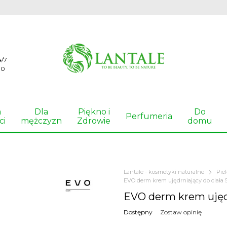
4/7
00
a
Dla
Piękno i
Do
Perfumeria
ci
mężczyzn
Zdrowie
domu
Lantale - kosmetyki naturalne
Pie
EVO derm krem ​​ujędrniający do ciała 
EVO derm krem ​​ujęd
Dostępny
Zostaw opinię