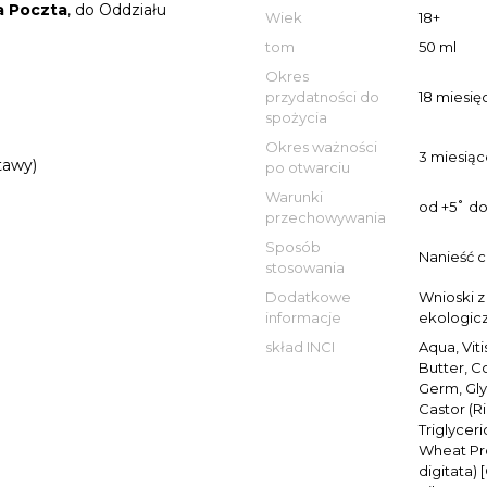
 Poczta
, do Oddziału
Wiek
18+
tom
50 ml
Okres
przydatności do
18 miesię
spożycia
Okres ważności
3 miesiąc
tawy)
po otwarciu
Warunki
od +5˚ d
przechowywania
Sposób
Nanieść c
stosowania
Dodatkowe
Wnioski z
informacje
ekologicz
skład INCI
Aqua, Vit
Butter, C
Germ, Gly
Castor (R
Triglycer
Wheat Pro
digitata) 