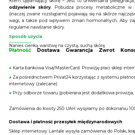
Krem ujędrniający skórę – Jest to uniwersalna pielęgnacj
odżywienie skóry
. Pobudza procesy metaboliczne w 
(inaczej zwane rozstępami) pojawiają się na skórze najczę
wagi, a także pod wpływem zmian hormonalnych. Aby zap
regularne nawilżanie skóry.
Sposób użycia
Nanieś cienką warstwę na czystą, suchą skórę.
Płatność
Dostawa
Gwarancja
Zwrot
Konsu
●
Karta bankowa Visa/MasterCard. Prowizję płaci sklep inter
●
Za pośrednictwem Privat24 korzystając z systemu płatnośc
internetowy (zalecane)
●
Przy odbiorze towaru (pobierana jest dodatkowa prowizja, 
Zamówienia do kwoty 250 UAH wysyłamy po dokonaniu 100
Dostawa i płatność przesyłek międzynarodowych
Sklep internetowy Lantale wysyła zamówienia do Polski, kra