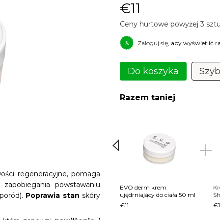
€11
Ceny hurtowe powyżej 3 szt
%
Zaloguj się
, aby wyświetlić
Do koszyka
Szyb
Razem taniej
iwości regeneracyjne, pomaga
u zapobiegania powstawaniu
EVO derm krem ​​
Kr
 poród).
Poprawia stan
skóry
ujędrniający do ciała 50 ml
Sh
€11
€