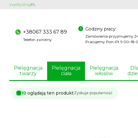
Przejdź do głównej treści
Укр
Рус
Eng
PL
Godziny pracy:
+38067 333 67 89
Zamówienia przyjmujemy 2
Telefon zwrotny
Pracujemy Pon–Pt 9:00–18:
Pielęgnacja
Pielęgnacja
Pielęgnacja
Dl
twarzy
ciała
włosów
dzie
10
oglądają ten produkt
Zyskuje popularność