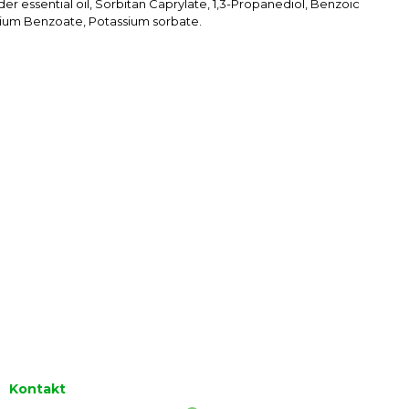
der essential oil, Sorbitan Caprylate, 1,3-Propanediol, Benzoic
ium Benzoate, Potassium sorbate.
Kontakt