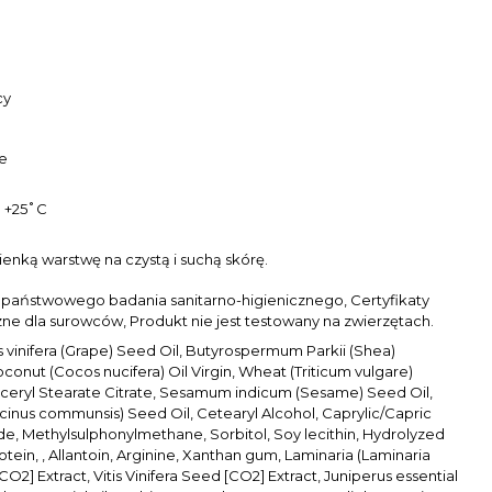
cy
e
o +25˚С
ienką warstwę na czystą i suchą skórę.
 państwowego badania sanitarno-higienicznego, Certyfikaty
ne dla surowców, Produkt nie jest testowany na zwierzętach.
is vinifera (Grape) Seed Oil, Butyrospermum Parkii (Shea)
oconut (Cocos nucifera) Oil Virgin, Wheat (Triticum vulgare)
ceryl Stearate Citrate, Sesamum indicum (Sesame) Seed Oil,
icinus communsis) Seed Oil, Cetearyl Alcohol, Caprylic/Capric
ide, Methylsulphonylmethane, Sorbitol, Soy lecithin, Hydrolyzed
tein, , Allantoin, Arginine, Xanthan gum, Laminaria (Laminaria
[CO2] Extract, Vitis Vinifera Seed [CO2] Extract, Juniperus essential