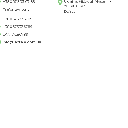
+38067 333 67 89
Ukraina, Kijów, ul. Akademik
Williams, 3/7
Telefon zwrotny
Dojazd
+380673336789
+380673336789
LANTALE6789
info@lantale.com.ua