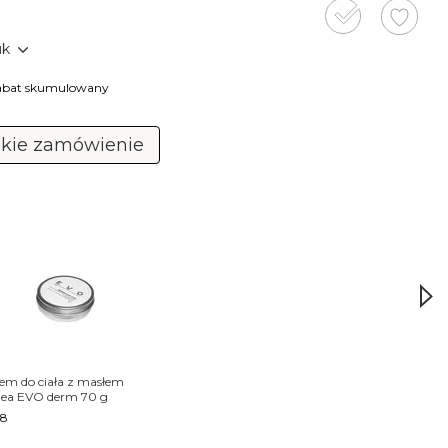
uk
 rabat skumulowany
kie zamówienie
Raz
em do ciała z masłem
EVO 
ea EVO derm 70 g
ujędr
18
€11