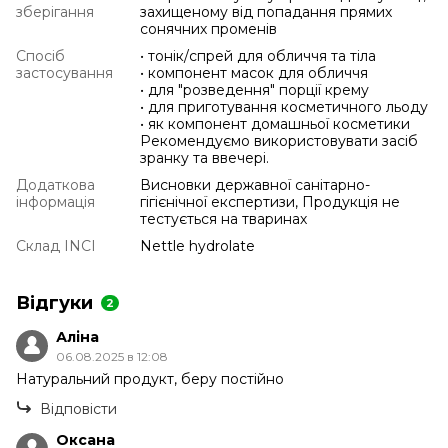
зберігання
захищеному від попадання прямих
сонячних променів
Спосіб
• тонік/спрей для обличчя та тіла
застосування
• компонент масок для обличчя
• для "розведення" порції крему
• для приготування косметичного льоду
• як компонент домашньої косметики
Рекомендуємо використовувати засіб
зранку та ввечері.
Додаткова
Висновки державної санітарно-
інформація
гігієнічної експертизи, Продукція не
тестується на тваринах
Склад INCI
Nettle hydrolate
Відгуки
2
Аліна
06.08.2025 в 12:08
Натуральний продукт, беру постійно
Відповісти
Оксана