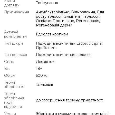
Етапи
Тонізування
догляду
Призначення
Антибактеріальне, Відновлення, Для
росту волосся, Зміцнення волосся,
Освіжає, Проти акне, Регенерація,
Регенерація дерми
Активні
Гідролат кропиви
компоненти
Тип шкіри
Підходить всім типам шкіри
,
Жирна
,
Проблемна
Тип волосся
Підходить всім типам волосся
Стать
Для жінок
Вік
18+
Об'єм
500 мл
Термін
12 місяців
зберігання
Термін
зберігання
до завершення терміну придатності
після
відкриття
Умови
Зберігати в сухому прохолодному місці,