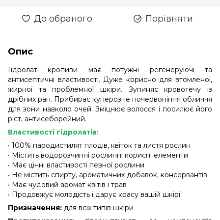
До обраного
Порівняти
Опис
Гідролат кропиви має потужні регенеруючі та
антисептичні властивості. Дуже корисно для втомленої,
жирної та проблемної шкіри. Зупиняє кровотечу із
дрібних ран. Прибирає куперозне почервоніння обличчя
для зони навколо очей. Зміцнює волосся і посилює його
ріст, антисеборейний.
Властивості гідролатів:
• 100% пародистилят плодів, квіток та листя рослин
• Містить водорозчинні рослинні корисні елементи
• Має цінні властивості певної рослини
• Не містить спирту, ароматичних добавок, консервантів
• Має чудовий аромат квітів і трав
• Продовжує молодість і дарує красу вашій шкірі
Призначення:
для всіх типів шкіри