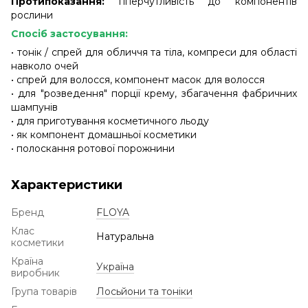
Протипоказання:
гіперчутливість до компонентів
рослини
Спосіб застосування:
• тонік / спрей для обличчя та тіла, компреси для області
навколо очей
• спрей для волосся, компонент масок для волосся
• для "розведення" порції крему, збагачення фабричних
шампунів
• для приготування косметичного льоду
• як компонент домашньої косметики
• полоскання ротової порожнини
Характеристики
Бренд
FLOYA
Клас
Натуральна
косметики
Країна
Україна
виробник
Група товарів
Лосьйони та тоніки