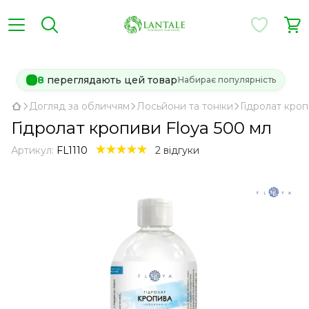
8
переглядають цей товар
Набирає популярність
Догляд за обличчям
Лосьйони та тоніки
Гідролат кроп
Гідролат кропиви Floya 500 мл
Артикул:
FL1110
2 відгуки