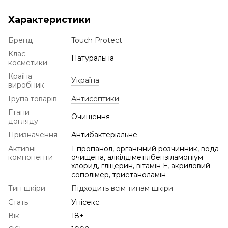
Характеристики
Бренд
Touch Protect
Клас
Натуральна
косметики
Країна
Україна
виробник
Група товарів
Антисептики
Етапи
Очищення
догляду
Призначення
Антибактеріальне
Активні
1-пропанол, органічний розчинник, вода
компоненти
очищена, алкілдіметілбензіламоніум
хлорид, гліцерин, вітамін Е, акриловий
сополімер, триетаноламін
Тип шкіри
Підходить всім типам шкіри
Стать
Унісекс
Вік
18+