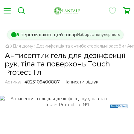
8
переглядають цей товар
Набирає популярність
Для дому
Дезинфекція та антибактеріальні засоби
Ан
Антисептик гель для дезінфекції
рук, тіла та поверхонь Touch
Protect 1 л
Артикул:
4823109400887
Написати відгук