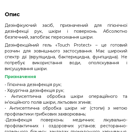
Опис
Дезінфікуючий засіб, призначений для гігієнічної
дезінфекції рук, шкіри і поверхонь. Абсолютно
безпечний, запобігає пересихання шкіри.
Дезінфекційний гель «Touch Protect» – це готовий
розчин для зовнішнього застосування. Має широкий
спектр дії (віруліцидна, бактерицидна, фунгіцидна). Не
потребує використання води, ополіскування і
висушування шкіри.
Призначення
• Гігієнічна дезінфекція рук;
• Хірургічна дезінфекція рук;
• Антисептична обробка шкіри операційного та
ін'єкційного полів шкіри, ліктьових згинів;
• Антисептична обробка шкіри ніг (стопи) з метою
профілактики грибкових захворювань;
•Дезінфекція поверхонь: медичних; лікувально-
профілактичних і оздоровчих установ; ресторанно-
готельного бізнесу, закладах громадського харчування,