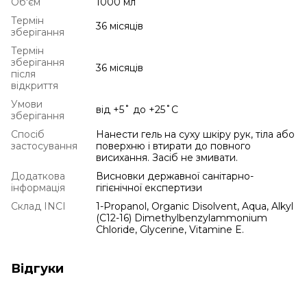
Об'єм
1000 мл
Термін
36 місяців
зберігання
Термін
зберігання
36 місяців
після
відкриття
Умови
від +5˚ до +25˚С
зберігання
Спосіб
Нанести гель на суху шкіру рук, тіла або
застосування
поверхню і втирати до повного
висихання. Засіб не змивати.
Додаткова
Висновки державної санітарно-
інформація
гігієнічної експертизи
Склад INCI
1-Propanol, Organic Disolvent, Aqua, Alkyl
(C12-16) Dimethylbenzylammonium
Chloride, Glycerine, Vitamine E.
Відгуки