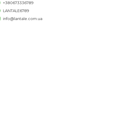
+380673336789
LANTALE6789
info@lantale.com.ua