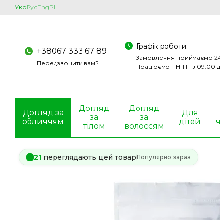
Перейти до основного контенту
Укр
Рус
Eng
PL
Графік роботи:
+38067 333 67 89
Замовлення приймаємо 24
Передзвонити вам?
Працюємо ПН-ПТ з 09:00 д
Догляд
Догляд
Догляд за
Для
за
за
обличчям
дітей
ч
тілом
волоссям
21
переглядають цей товар
Популярно зараз