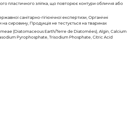
кого пластичного зліпка, що повторює контури обличчя або
ржавної санітарно-гігієнічної експертизи, Органічні
 на сировину, Продукція не тестується на тваринах
meae (Diatomaceous Earth/Terre de Diatomées), Algin, Calcium
rasodium Pyrophosphate, Trisodium Phosphate, Citric Acid