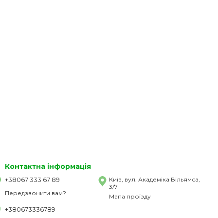
Контактна інформація
+38067 333 67 89
Київ, вул. Академіка Вільямса,
3/7
Передзвонити вам?
Мапа проїзду
+380673336789