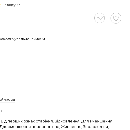
7 відгуків
накопичувальної знижки
а
обличчя
я
 Від перших ознак старіння, Відновлення, Для зменшення
ї, Для зменшення почервоніння, Живлення, Зволоження,