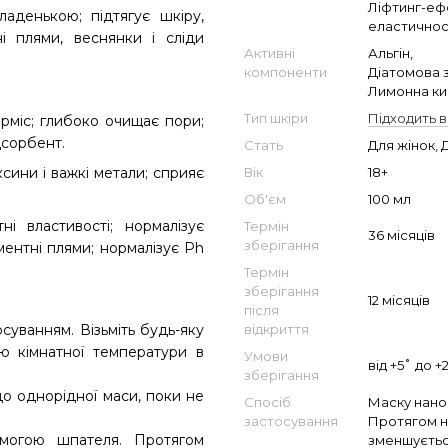
Ліфтинг-еф
аденькою; підтягує шкіру,
еластичнос
і плями, веснянки і сліди
Активні
Альгін,
компоненти
Діатомова 
Лимонна ки
Тип шкіри
Підходить в
рміс; глибоко очищає пори;
дсорбент.
Стать
Для жінок, 
Вік
18+
сини і важкі метали; сприяє
Об'єм
100 мл
і властивості; нормалізує
Термін
36 місяців
зберігання
ментні плями; нормалізує Ph
Термін
зберігання
12 місяців
після
відкриття
суванням. Візьміть будь-яку
ою кімнатної температури в
Умови
від +5˚ до +
зберігання
о однорідної маси, поки не
Спосіб
Маску нано
застосування
Протягом на
могою шпателя. Протягом
зменшується