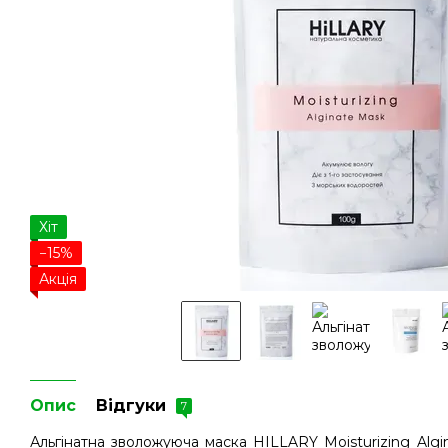
Хіт
−15%
Акція
Опис
Відгуки
7
Альгінатна зволожуюча маска HILLARY Moisturizing Algi