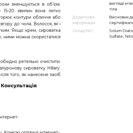
вигляді м'я
рохи зменшується в об’ємі.
тіла.
 15-20 хвилин вона легко
Додаткова
Висновки де
овторює контури обличчя або
інформація
сертифікати
вгору до чола. Волосся, вії і
гким. Якщо крем, сироватка
Склад INCI
Solum Diato
Sulfate, Tet
у, ними можна скористатися
обхідно ретельно очистити.
уронову сироватку Hillary.
сля того, як нанесене засіб
Консультація
інтернет-
 Комісію оплачує інтернет-