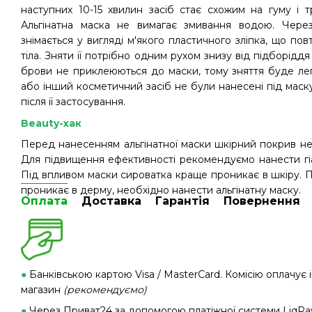
наступних 10-15 хвилин засіб стає схожим на гуму і т
Альгінатна маска не вимагає змивання водою. Через
знімається у вигляді м'якого пластичного зліпка, що п
тіла. Зняти її потрібно одним рухом знизу від підборіддя 
брови не приклеюються до маски, тому зняття буде ле
або інший косметичний засіб не були нанесені під маск
після її застосування.
Beauty-хак
Перед нанесенням альгінатної маски шкірний покрив не
Для підвищення ефективності рекомендуємо нанести гіал
Під впливом маски сироватка краще проникає в шкіру. Пі
проникає в дерму, необхідно нанести альгінатну маску.
Оплата
Доставка
Гарантія
Повернення
●
Банківською картою Visa / MasterCard. Комісію оплачує 
магазин
(рекомендуємо)
●
Через Приват24 за допомогою платіжної системи LiqPay.