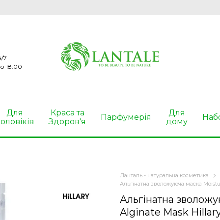
/7
о 18:00
Для
Краса та
Для
Парфумерія
Наб
оловіків
Здоров'я
дому
Ланталь - натуральна косметика
Альгінатна зволожуюча маска Moisturi
Альгінатна зволожу
Alginate Mask Hillary