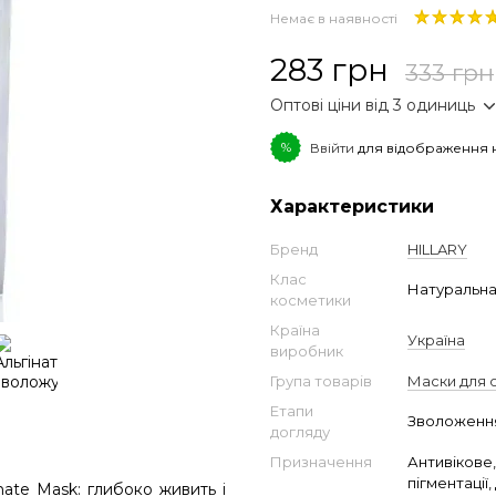
Немає в наявності
283 грн
333 грн
Оптові ціни від 3 одиниць
%
Ввійти
для відображення 
Характеристики
Бренд
HILLARY
Клас
Натуральн
косметики
Країна
Україна
виробник
Група товарів
Маски для 
Етапи
Зволоженн
догляду
Призначення
Антивікове,
пігментаці
nate Mask: глибоко живить і