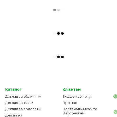
Каталог
Клієнтам
Догляд за обличчям
Вхід до кабінету
Догляд за тілом
Про нас
Догляд за волоссям
Постачальникам та
Виробникам
Для дітей