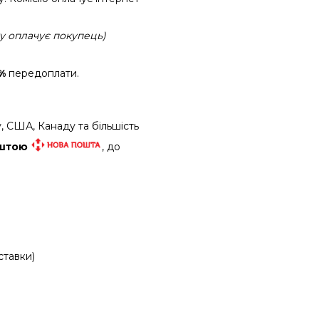
ку оплачує покупець)
%
передоплати.
, США, Канаду та більшість
оштою
, до
ставки)