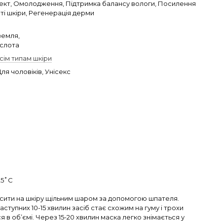
ект, Омолодження, Підтримка балансу вологи, Посилення
ті шкіри, Регенерація дерми
земля,
слота
сім типам шкіри
Для чоловіків, Унісекс
25˚С
сити на шкіру щільним шаром за допомогою шпателя.
ступних 10-15 хвилин засіб стає схожим на гуму і трохи
 в об’ємі. Через 15-20 хвилин маска легко знімається у