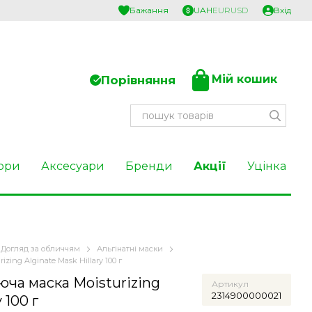
Бажання
UAH
EUR
USD
Вхід
Мій кошик
Порівняння
ори
Аксесуари
Бренди
Акції
Уцінка
Догляд за обличчям
Альгінатні маски
zing Alginate Mask Hillary 100 г
юча маска Moisturizing
Артикул
2314900000021
 100 г