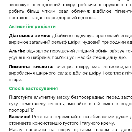
зволожує зневоднений шкіру роблячи її пружною і гл
робить більш чітким овал обличчя; відбілює пігментн
постакне; надає шкірі здоровий відтінок.
Активні інгредієнти
Діатомова земля:
дбайливо відлущує ороговілий епіде
вирівнює загальний рельєф шкіри; чудовий природний а
Альгін:
відновлює порушений ліпідний обмін; зв'язує ток
усуненню набряків; пом'якшує і має бактерицидну дію.
Лимонна кислота:
очищає шкіру; має антиоксидантн
вироблення шкірного сала; відбілює шкіру і освітлює піг
шкіри.
Спосіб застосування
Підготуйте альгінатну маску безпосередньо перед засто
суху неметалеву ємність, змішайте в ній вміст з вод
пропорції 1:1.
Важливо!
Ретельно перемішайте всі збиваючим рухом д
отримаєте консистенцію густого і тягучого крему.
Маску наносити на шкіру щільним шаром за допо